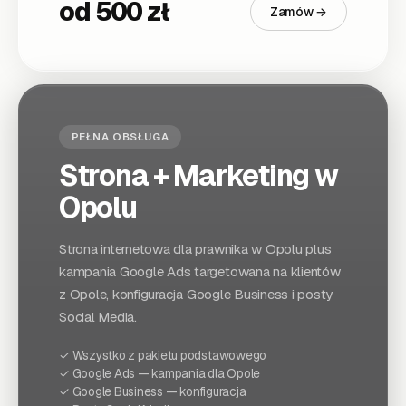
od 500 zł
Zamów →
PEŁNA OBSŁUGA
Strona + Marketing
w
Opolu
Strona internetowa dla
prawnika
w Opolu
plus
kampania Google Ads targetowana na klientów
z
Opole
, konfiguracja Google Business i posty
Social Media.
✓ Wszystko z pakietu podstawowego
✓ Google Ads — kampania dla
Opole
✓ Google Business — konfiguracja