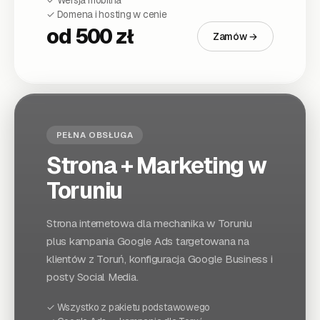
✓ Domena i hosting w cenie
od 500 zł
Zamów →
PEŁNA OBSŁUGA
Strona + Marketing
w
Toruniu
Strona internetowa dla
mechanika
w Toruniu
plus kampania Google Ads targetowana na
klientów z
Toruń
, konfiguracja Google Business i
posty Social Media.
✓ Wszystko z pakietu podstawowego