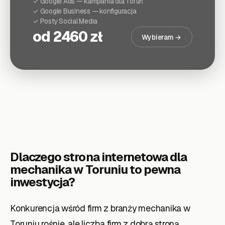
✓ Google Ads — kampania dla
Toruń
✓ Google Business — konfiguracja
✓ Posty Social Media
od 2460 zł
Wybieram →
Dlaczego strona internetowa dla
mechanika
w Toruniu
to pewna
inwestycja?
Konkurencja wśród firm z branży mechanika w
Toruniu rośnie, ale liczba firm z dobrą stroną