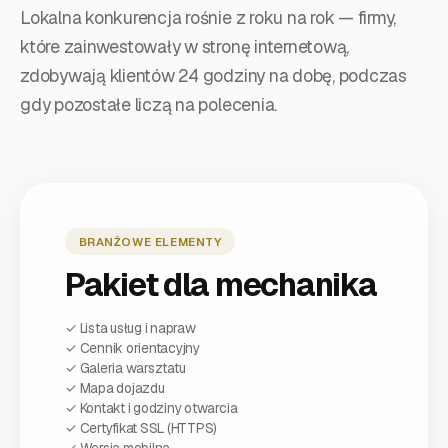
Lokalna konkurencja rośnie z roku na rok — firmy,
które zainwestowały w stronę internetową,
zdobywają klientów 24 godziny na dobę, podczas
gdy pozostałe liczą na polecenia.
BRANŻOWE ELEMENTY
Pakiet dla
mechanika
✓
Lista usług i napraw
✓
Cennik orientacyjny
✓
Galeria warsztatu
✓
Mapa dojazdu
✓
Kontakt i godziny otwarcia
✓ Certyfikat SSL (HTTPS)
✓ Wersja mobilna