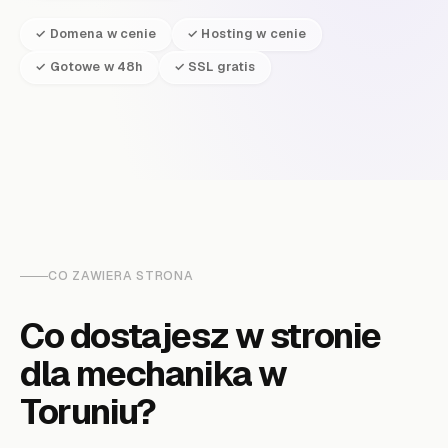
✓ Domena w cenie
✓ Hosting w cenie
✓ Gotowe w 48h
✓ SSL gratis
CO ZAWIERA STRONA
Co dostajesz w stronie
dla
mechanika
w
Toruniu
?